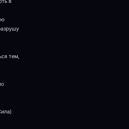
рть
в
ию
разрушу
ься тем,
по
Сила)