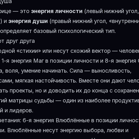
душа
трице — это
энергия личности
(левый нижний угол,
) и
энергия души
(правый нижний угол, «внутренн
 определяет базовый психологический тип.
т друг друга
одной «стихии» или несут схожий вектор — челове
:
1-я энергия Маг
в позиции личности и
8-я энергия
, воля, умение начинать. Сила — выносливость,
ами, мягкая настойчивость. Вместе они дают чело
ать проекты, но и доводить их до конца с сохране
ргий матрицы судьбы — один из наиболее продукти
й и лидеров.
четания:
6-я энергия Влюблённые
в позиции личнос
и. Влюблённые несут энергию выбора, любви и