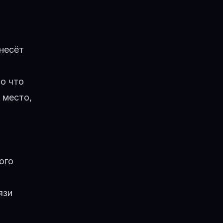
 несёт
о что
 место,
ого
язи