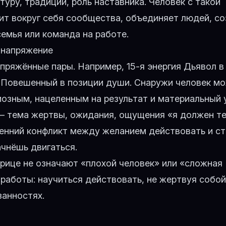
уру, традиции, роль наставника. Человек с такой
ит вокруг себя сообщества, объединяет людей, с
емья или команда на работе.
 напряжение
апряжённые пары. Например,
15-я энергия Дьявол
в
я Повешенный
в позиции души. Снаружи человек м
озным, нацеленным на результат и материальный 
 — тема жертвы, ожидания, ощущения «я должен те
ренний конфликт между желанием действовать и с
ачнёшь двигаться.
рице не означают «плохой человек» или «сложная
 работы: научиться действовать, не жертвуя собой
занностях.