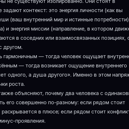
ны не существуют изолированно. Они стоят в
 задают контекст: это энергия личности (как вы
души (ваш внутренний мир и истинные потребности)
ра) и энергия миссии (направление, в котором движ
ваются в соседних или взаимосвязанных позициях, 
с другом.
ь гармоничным — тогда человек ощущает внутре
яжённым — тогда возникает ощущение внутреннего
чет одного, а душа другого». Именно в этом напря
ки роста.
также объясняют, почему два человека с одинако
ть его совершенно по-разному: если рядом стоит
 раскрывается в плюсе; если рядом стоит конфли
минус-проявления.