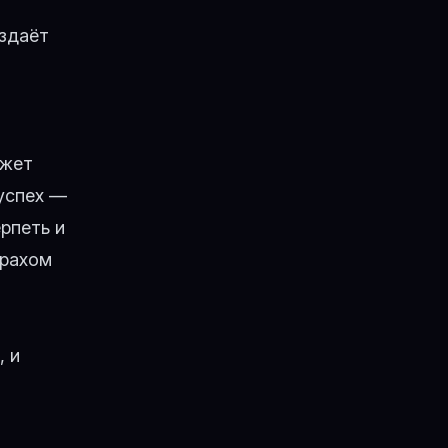
оздаёт
ожет
успех —
рпеть и
трахом
, и