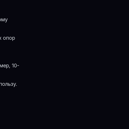
ому
в
х опор
имер,
10-
пользу.