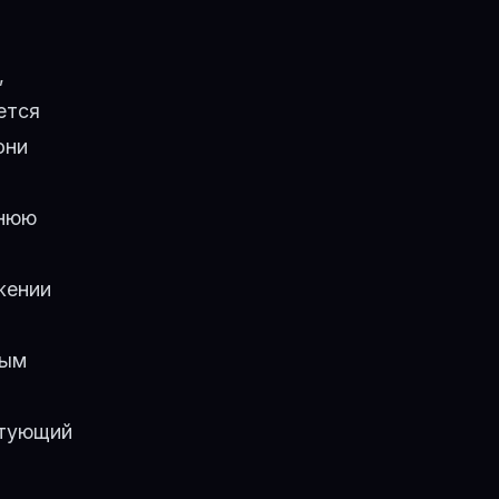
,
ется
они
ннюю
жении
вым
ктующий