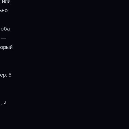
 или
ьно
 оба
е —
торый
ер: 6
, и