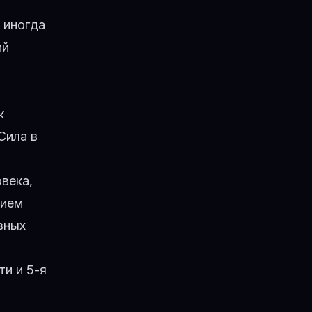
 иногда
ий
к
 Сила
в
века,
нием
вных
ти и
5-я