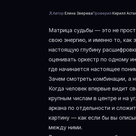
Автор:
Елена Зверева
Проверил:
Кирилл Аста
Матрица судьбы — это не просто
свою энергию, и именно то, как
настоящую глубину расшифровки
оценивать оркестр по одному и
где начинается настоящее поним
Зачем смотреть комбинации, а 
Когда человек впервые видит св
крупным числам в центре и на у
аркана по отдельности и сложит
картину — как если бы вы описы
между ними.