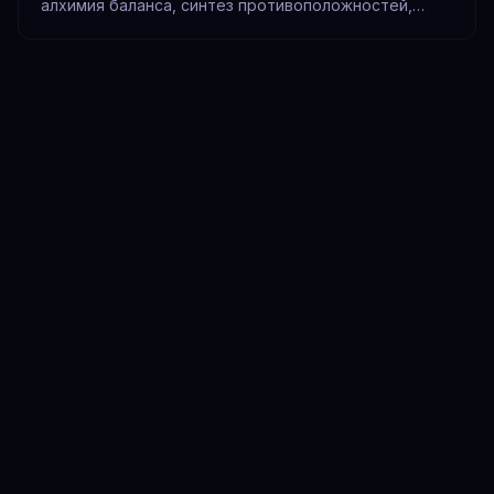
алхимия баланса, синтез противоположностей,
целительство. Ресурс и тень по позициям, как
рассчитать.