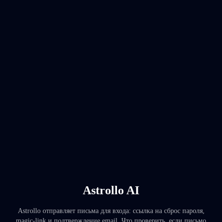
Astrollo AI
Astrollo отправляет письма для входа: ссылка на сброс пароля,
magic-link и подтверждение email. Что проверить, если письмо