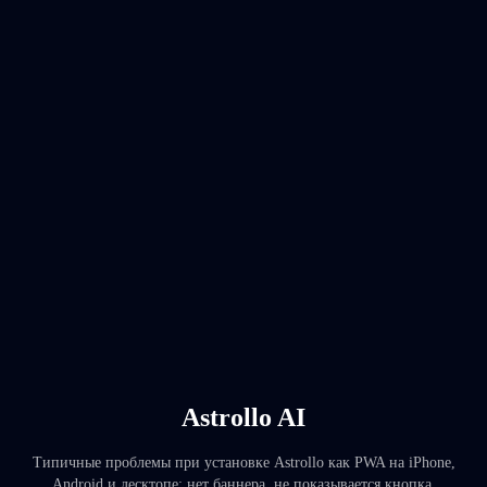
Astrollo AI
Типичные проблемы при установке Astrollo как PWA на iPhone,
Android и десктопе: нет баннера, не показывается кнопка,