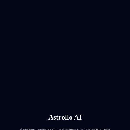
Astrollo AI
Дневной, недельный, месячный и годовой прогноз