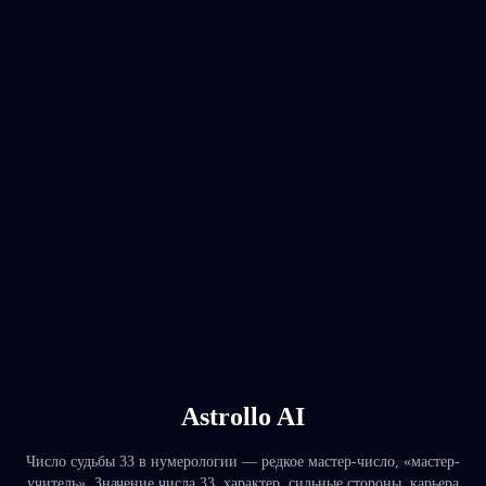
Astrollo AI
Число судьбы 33 в нумерологии — редкое мастер-число, «мастер-
учитель». Значение числа 33, характер, сильные стороны, карьера